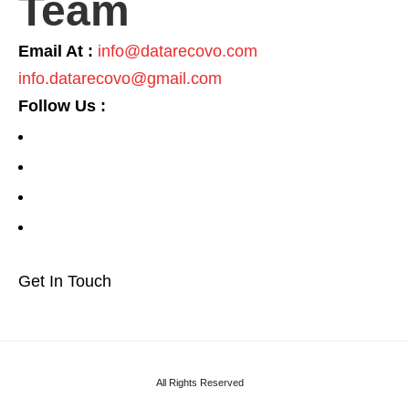
Team
Email At :
info@datarecovo.com
info.datarecovo@gmail.com
Follow Us :
F
a
T
c
w
L
e
i
i
P
b
t
n
i
o
t
k
n
Get In Touch
o
e
e
t
k
r
d
e
I
r
n
All Rights Reserved
e